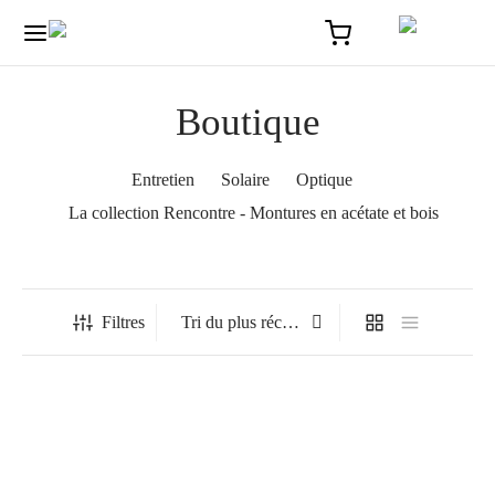
Boutique
Entretien
Solaire
Optique
La collection Rencontre - Montures en acétate et bois
Accueil
/
Boutique
/
Page 5
Filtres
Belza – Optique
Côme – optique