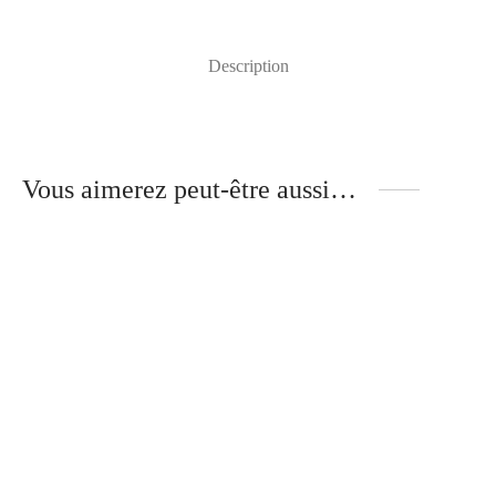
Description
Vous aimerez peut-être aussi…
Mika – Branches Métal –
Gloria – Branches Bois –
ÉBÈNE DE MACASSAR
TULIPIER ROUGE
320
€
340
€