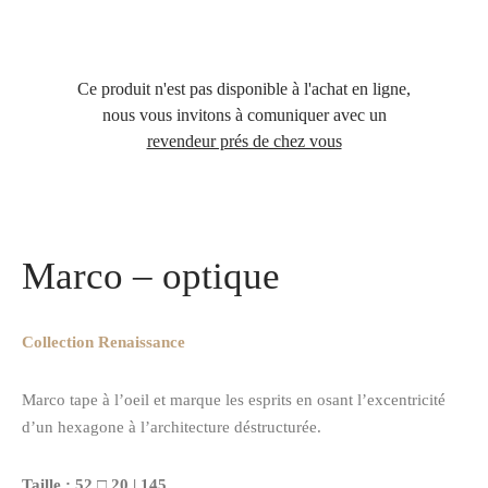
Ce produit n'est pas disponible à l'achat en ligne,
nous vous invitons à comuniquer avec un
revendeur prés de chez vous
Accueil
/
Optique
/
La collection Renaissance Montures en bois et
métal
/
Marco – optique
Marco – optique
Collection Renaissance
Marco tape à l’oeil et marque les esprits en osant l’excentricité
d’un hexagone à l’architecture déstructurée.
Taille : 52 □ 20 | 145