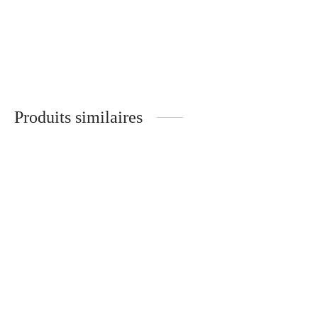
Huile Réparatrice
Florence – Branches Bois –
30
€
NOYER
340
€
Produits similaires
Simone
Gabin
Jean – Branches Métal
Paris – Optique