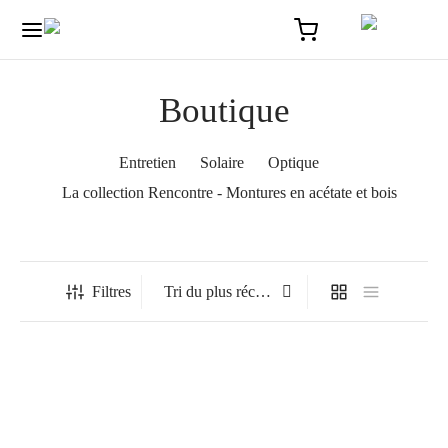
Boutique
Entretien
Solaire
Optique
La collection Rencontre - Montures en acétate et bois
Accueil
/
Boutique
/
Page 2
Filtres
Auza
Caroline – Acélia – Optique