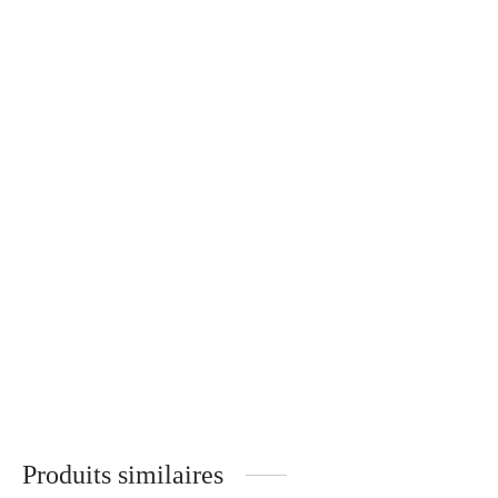
Mika – Branches Métal –
Gloria – Branches Bois –
ÉBÈNE DE MACASSAR
TULIPIER ROUGE
320
€
340
€
Huile Réparatrice
Florence – Branches Bois –
30
€
NOYER
340
€
Produits similaires