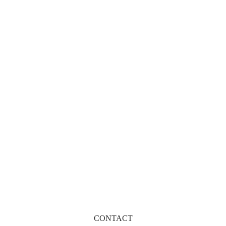
Raphaël – Branches Bois
Gabrielle – Optique –
Branches Métal
Stockholm – Optique
Léonard – Branches Métal
CONTACT