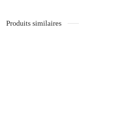
TULIPIER ROUGE
ÉBÈNE DE MACASSAR
340
€
320
€
Produits similaires
Léonard
Jean
Pio – Optique
Gabin