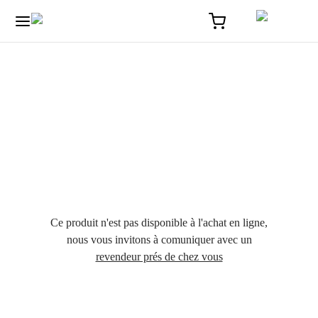
Ce produit n'est pas disponible à l'achat en ligne,
nous vous invitons à comuniquer avec un
revendeur prés de chez vous
Accueil
/
Optique
/
La collection Acélia cerclages Acétate et métal
/
Alienor – Acélia – Optique