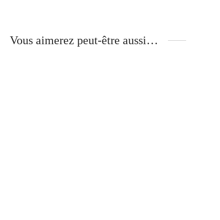
Vous aimerez peut-être aussi…
Huile Réparatrice
Florence – Branches Bois –
30
€
NOYER
340
€
Gloria – Branches Bois –
Mika – Branches Métal –