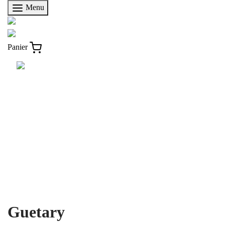
Menu
Panier
Accueil
/
Solaire
/
Collections "Rencontre"
/
Guetary
Guetary