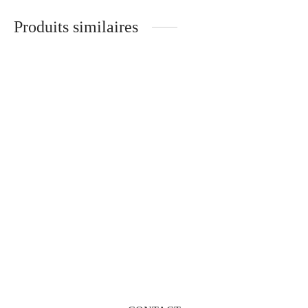
Produits similaires
Thomas – Optique
Jean – Branches Métal
Andréa – Optique
Léonard – Branches Métal