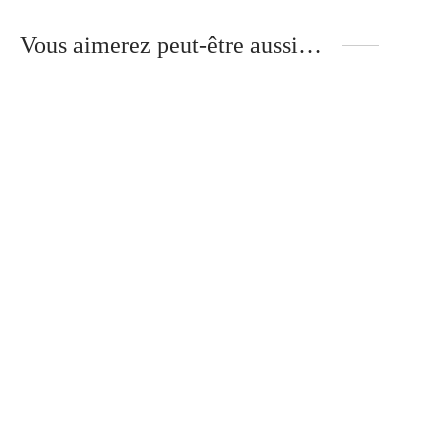
Vous aimerez peut-être aussi…
Gloria – Branches Bois –
Mika – Branches Métal –
TULIPIER ROUGE
ÉBÈNE DE MACASSAR
340
€
320
€
Huile Réparatrice
Florence – Branches Bois –
30
€
NOYER
340
€