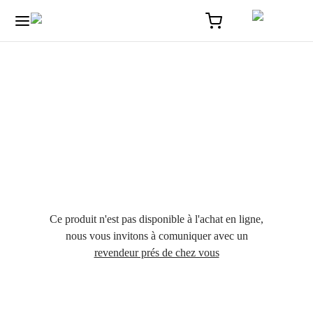
Ce produit n'est pas disponible à l'achat en ligne,
nous vous invitons à comuniquer avec un
revendeur prés de chez vous
Accueil
/
Optique
/
La collection Acélia cerclages Acétate et métal
/
Taissia – Acélia – Optique