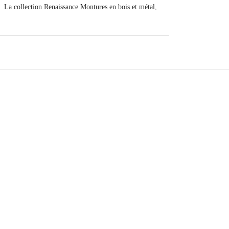
:
La collection Renaissance Montures en bois et métal
,
Florence – Branches Bois –
NOYER
340
€
Ajouter au panier