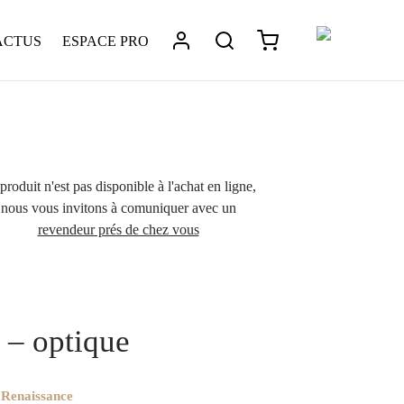
ACTUS
ESPACE PRO
produit n'est pas disponible à l'achat en ligne,
nous vous invitons à comuniquer avec un
revendeur prés de chez vous
ptique
/
La collection Renaissance Montures en bois et
o – optique
 – optique
 Renaissance