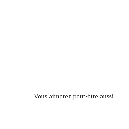
Vous aimerez peut-être aussi…
Hu
Gloria – Branches Bois –
TULIPIER ROUGE
3
340
€
Aj