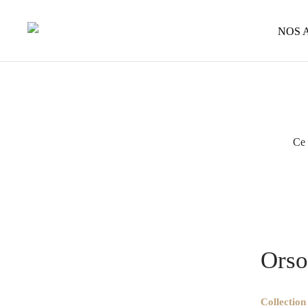
NOS 
Ce 
Accueil
/
O
métal
/
Ors
Orso
Collection