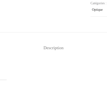
Catégories 
Optique
Description
ile Réparatrice
Mika – Branches Métal –
ÉBÈNE DE MACASSAR
0
€
320
€
outer au panier