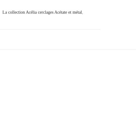
:
La collection Acélia cerclages Acétate et métal
,
Huile Réparatrice
30
€