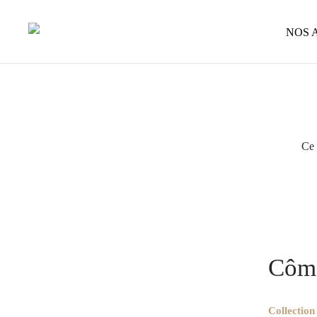
NOS 
Ce 
Accueil
/
O
Côme – Acél
Côme
Collection