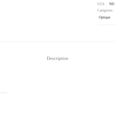
UGS :
ND
Catégories 
Optique
Description
orence – Branches Bois –
OYER
Gloria – Branches Bois –
TULIPIER ROUGE
40
€