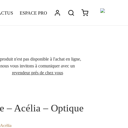
ACTUS
ESPACE PRO
produit n'est pas disponible à l'achat en ligne,
nous vous invitons à comuniquer avec un
revendeur prés de chez vous
ptique
/
La collection Acélia cerclages Acétate et métal
/
ia – Optique
 – Acélia – Optique
 Acélia