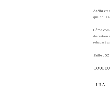
Acélia
est 
que nous a
Côme compo
discrétion 
réhaussé pa
Taille : 52
COULEU
LILA