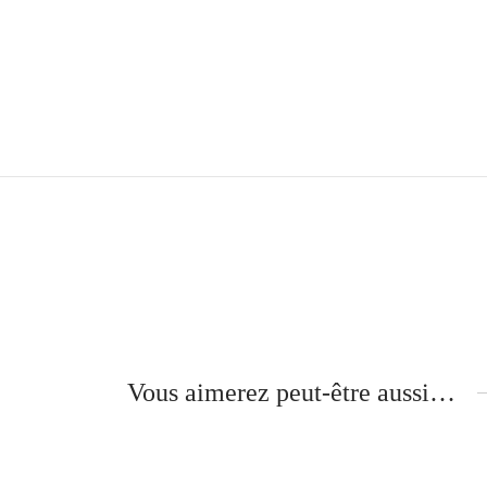
Vous aimerez peut-être aussi…
Fl
N
Mika – Branches Métal –
ÉBÈNE DE MACASSAR
3