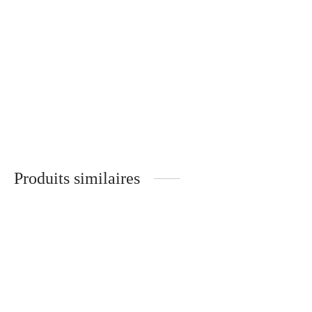
Mika – Branches Métal –
30
€
ÉBÈNE DE MACASSAR
320
€
Gloria – Branches Bois –
Florence – Branches Bois –
TULIPIER ROUGE
NOYER
340
€
340
€
Produits similaires
Brigitte
Andréa