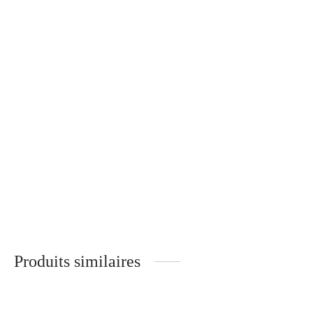
Huile Réparatrice
Florence – Branches Bois –
30
€
NOYER
340
€
Mika – Branches Métal –
Gloria – Branches Bois –
ÉBÈNE DE MACASSAR
TULIPIER ROUGE
320
€
340
€
Produits similaires