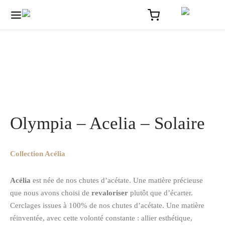
Accueil
/
Solaire
/
La collection Acélia cerclages Acétate et métal
/
Olympia – Acelia – Solaire
Olympia – Acelia – Solaire
Collection Acélia
Acélia
est née de nos chutes d’acétate. Une matière précieuse
que nous avons choisi de
revaloriser
plutôt que d’écarter.
Cerclages issues à 100% de nos chutes d’acétate. Une matière
réinventée, avec cette volonté constante : allier esthétique,