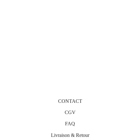
Vegas
Dublin
300
€
335
€
Oscar – Branches Métal
Mika – Branches Bois
320
€
340
€
CONTACT
CGV
FAQ
Livraison & Retour