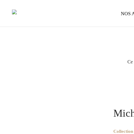
NOS 
Ce 
Accueil
/
O
métal
/
Mic
Mich
Collection