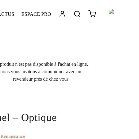
ACTUS
ESPACE PRO
produit n'est pas disponible à l'achat en ligne,
nous vous invitons à comuniquer avec un
revendeur prés de chez vous
ptique
/
La collection Renaissance Montures en bois et
hel – Optique
el – Optique
 Renaissance