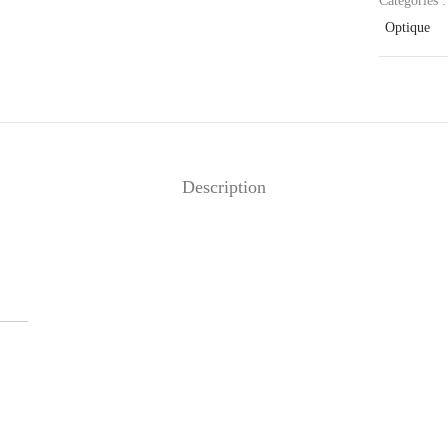
Catégories 
Optique
Description
oria – Branches Bois –
Mika – Branches Métal –
ULIPIER ROUGE
ÉBÈNE DE MACASSAR
40
€
320
€