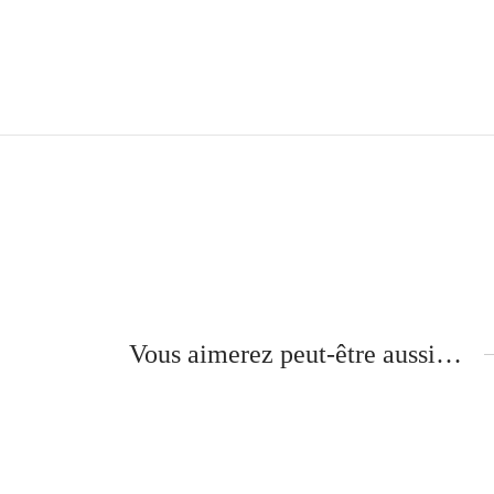
Vous aimerez peut-être aussi…
Huile Réparatrice
Gl
T
30
€
3
Ajouter au panier