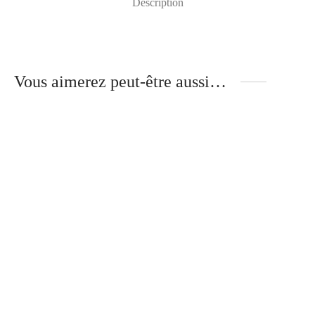
Description
Vous aimerez peut-être aussi…
Mona – Branches Bois –
Louise – Branches Bois –
ÉBÈNE DE MACASSAR
POMMIER ROUGE
295
€
285
€