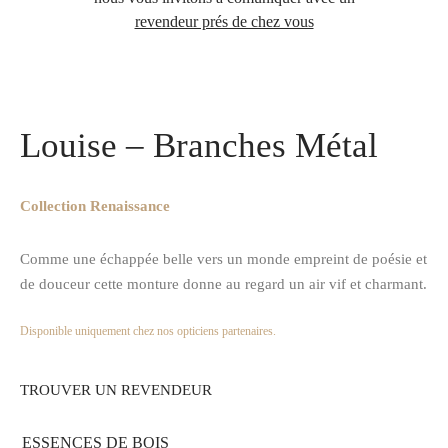
revendeur prés de chez vous
Accueil
/
Optique
/
La collection Renaissance Montures en bois et
métal
/
Louise – Branches Métal
Louise – Branches Métal
Collection Renaissance
Comme une échappée belle vers un monde empreint de poésie et
de douceur cette monture donne au regard un air vif et charmant.
Disponible uniquement chez nos opticiens partenaires.
TROUVER UN REVENDEUR
ESSENCES DE BOIS