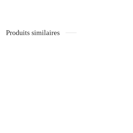
Mona – Branches Bois –
Raphaël – Branches Métal –
NOYER
TULIPIER ROUGE
285
€
285
€
Produits similaires
Paris – Optique
Simone
Pio – Optique
Austin – Optique