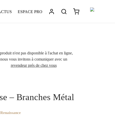
ACTUS
ESPACE PRO
produit n'est pas disponible à l'achat en ligne,
nous vous invitons à comuniquer avec un
revendeur prés de chez vous
ptique
/
La collection Renaissance Montures en bois et
ise – Branches Métal
se – Branches Métal
 Renaissance