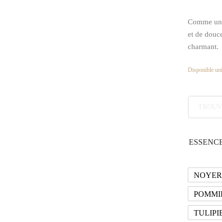
Comme une 
et de douce
charmant.
Disponible uni
TROUV
ESSENCE
NOYER
POMMI
TULIPI