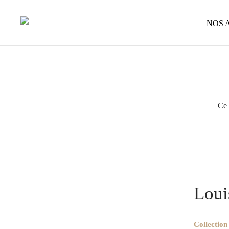
NOS 
Ce 
Accueil
/
O
métal
/
Lou
Loui
Collection