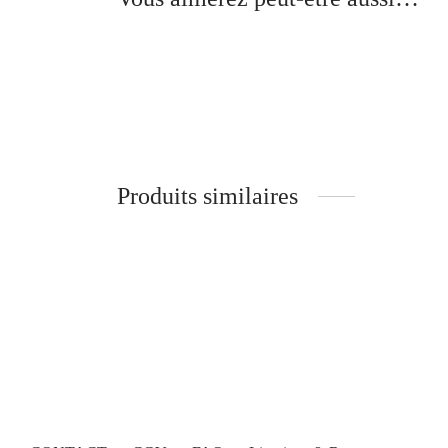
Mo
N
Mona – Branches Bois –
ÉBÈNE DE MACASSAR
2
295
€
Aj
Ajouter au panier
Produits similaires
Austin – Optique
Je