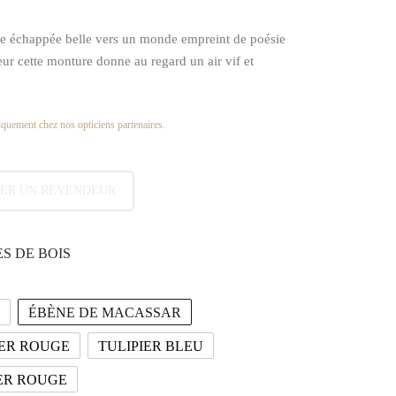
échappée belle vers un monde empreint de poésie
ur cette monture donne au regard un air vif et
quement chez nos opticiens partenaires.
ER UN REVENDEUR
S DE BOIS
ÉBÈNE DE MACASSAR
ER ROUGE
TULIPIER BLEU
ER ROUGE