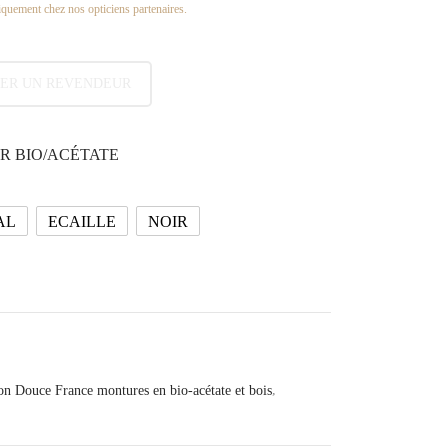
quement chez nos opticiens partenaires.
ER UN REVENDEUR
R BIO/ACÉTATE
AL
ECAILLE
NOIR
ion Douce France montures en bio-acétate et bois
,