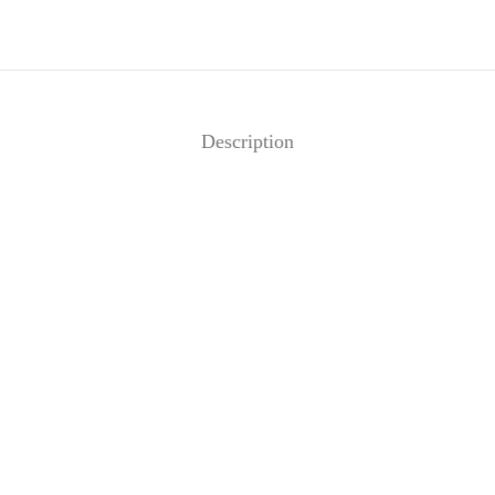
Description
éo – NOIR
39
€
d to cart