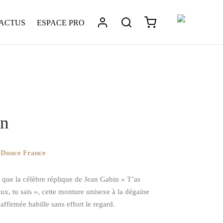
 ACTUS
ESPACE PRO
tique
/
La collection Douce France montures en bio-
is
/
Gabin
in
n Douce France
 que la célèbre réplique de Jean Gabin « T’as
x, tu sais », cette monture unisexe à la dégaine
 affirmée habille sans effort le regard.