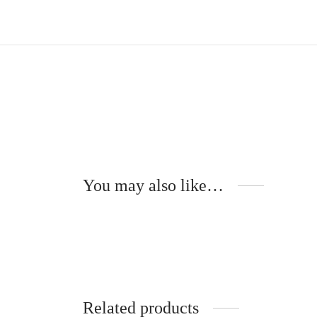
You may also like…
Jeanne – ECAILLE
L
239
€
2
Read more
Ad
Related products