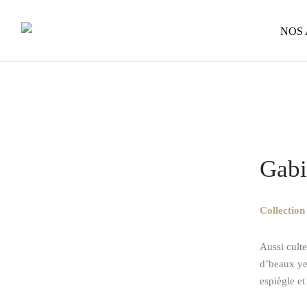
NOS
Home
/
Op
acétate et bo
Gab
Collectio
Aussi culte
d’beaux yeu
espiègle et